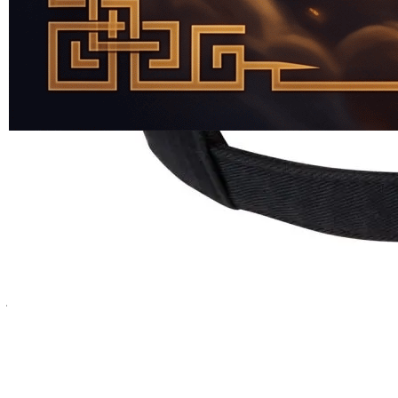
DETIK288
adalah pilihan situs game online yang lengkap
terpercaya selalu memberikan peluang kemenangan kepada setiap
member di indonesia. bermain game online disini anda tidak perlu
membawa modal banyak cukup dengan modal 10rb saja sudah bisa
merasakan yang namanya permainan
slot gacor
gampang menang.
anda tidak usah kawatir jika bermain di website ini, karena
DETIK288 akan selalu memberikan kemenangan yang maksimal
dan mudah di raih oleh setiap member setianya. sebagai slot online
yang paling unggul dan terpercaya hari ini DETIK288 menawarkan
berbagai macam permainan seperti Pragmatic Play, Habanero, Pg
Soft, Mahjong Ways 2, Gates Of Olympus dan masik banyak lagi
berbagai macam permainan yang viral dan juga populer di kalangan
masyarakat indonesia.
Bergabung dengan
DETIK288
berarti Anda masuk ke dalam
ekosistem game online yang dirancang untuk kemenangan. Sebagai
slot online paling nyaman, DETIK288 tidak hanya memberikan
janji, tetapi juga bukti melalui banyaknya member yang berhasil
mencetak kemenangan besar setiap harinya dan bisa langsung di
raih. website ini bukan cuman memberikan itu saja, tetapi
situs DETIK288 siap menemani waktu luang Anda dengan deretan
game slot gacor yang siap memberikan kejutan besar setiap harinya.